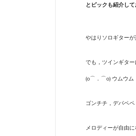
とピックも紹介して
やはりソロギターが
でも，ツインギター
(o⌒．⌒o) ウムウム
ゴンチチ，デパペペ
メロディーが自由に