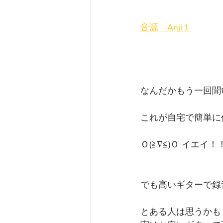
音源　Anji１
なんだかもう一回聞
これが自宅で簡単に
Ｏ(≧∇≦)Ｏ イエイ！
でも高いギターで録
とある人は思うかも