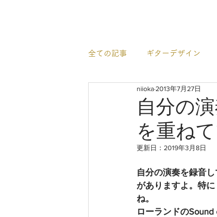
newhill.co
全ての記事
ギターデザイン
niioka
2013年7月27日
イベント情報
すごいギタ
自分の演
を重ねて
更新日：
2019年3月8日
自分の演奏を録音し
がありますよ。特に
ね。
ローランドのSoun