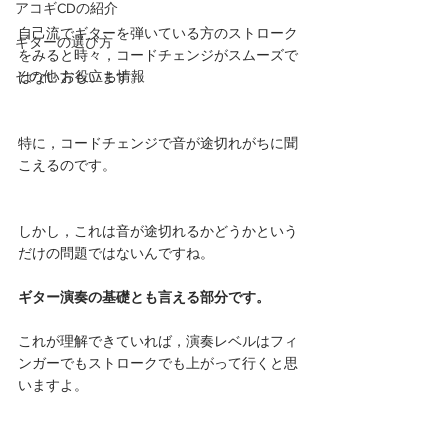
アコギCDの紹介
自己流でギターを弾いている方のストローク
ギターの選び方
をみると時々，コードチェンジがスムーズで
その他 お役立ち情報
はない方もいます。
特に，コードチェンジで音が途切れがちに聞
こえるのです。
しかし，これは音が途切れるかどうかという
だけの問題ではないんですね。
ギター演奏の基礎とも言える部分です。
これが理解できていれば，演奏レベルはフィ
ンガーでもストロークでも上がって行くと思
いますよ。