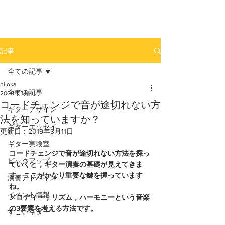
newhill.co
記事
全ての記事
niioka
全ての記事
2008年5月4日
コードチェンジで音が途切れない方
ギターデザイン
法を知っていますか？
ギターエッセイ
更新日：
2019年3月11日
ギター実験室
コードチェンジで音が途切れない方法を探っ
ピックアップ
ていくと，ギター演奏の基礎が見えてきま
す。ここがかなり重要な鍵を握っています
演奏アドバイス
ね。
イベント情報
メロディー，リズム，ハーモニーという音楽
の3要素を考える方法です。
すごいギター