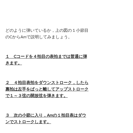
どのように弾いているか，上の図の１小節目
のCからAmで説明してみましょう。 
１　Cコードを４拍目の表拍までは普通に弾
きます。
２　４拍目表拍をダウンストローク，したら
裏拍は左手をぱっと離してアップストローク
で１～３弦の開放弦を弾きます。
３　次の小節に入り，Amの１拍目表はダウ
ンでストロークします。