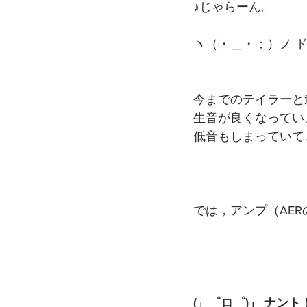
♪じゃらーん。
ヽ（・＿・；）ノ 
今までのテイラーと
生音が良くなってい
低音もしまっていて
では，アンプ（AE
(」゜ロ゜)」 ナン