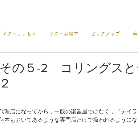
プロダクト
ギターエッセイ
ギター実験室
ピックアップ
演
ー
アコギCDの紹介
ギターの選び方
その他 お役
その５-2 コリングス
２
代理店になってから，一般の楽器屋ではなく，『テイラ
何本もおいてあるような専門店だけで扱われるようにな