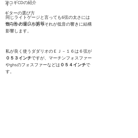
アコギCDの紹介
す。
ギターの選び方
同じライトゲージと言っても6弦の太さには
その他 お役立ち情報
幾らかの違いがありそれが低音の響きに結構
影響します。
私が良く使うダダリオのＥＪ－１６は６弦が
０５３インチ
ですが、マーチンフォスファー
やghsのフォスファーなどは
０５４インチ
で
す。 