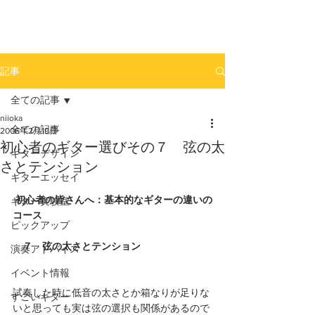
newhill.co
記事
全ての記事
niioka
全ての記事
2006年2月19日
初心者のギター選びその７ 弦の太
ギターデザイン
さとテンション
ギターエッセイ
初心者の皆さんへ：基本的なギターの違いの
ギター実験室
コース
ピックアップ
　７　弦の太さとテンション
演奏アドバイス
イベント情報
試奏した時に低音の太さとか箱なりが足りな
すごいギター
いと思っても実は弦の選択も関係があるので