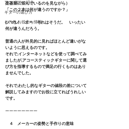
アコギCDの紹介
楽器屋に並んでいるのを見ながら）
「この２本は何が違うのですか？」
ギターの選び方
その他 お役立ち情報
(ノ°ο°)ノ 　オー　それはそうだ。　いったい
何が違うんだろう。
普通の人が外見的に見ればほとんど違いがな
いように思えるのです。
それで,インターネットなどを使って調べてみ
ましたが,アコースティックギターに関して選
び方を指導するもので満足の行くものはあり
ませんでした。
それで,わたし的なギターの値段の差について
解説してみますのでお役に立てればうれしい
です。
ーーーーーーーー
　４　メーカーの姿勢と手作りの意味