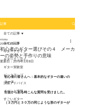
newhill.co
記事
全ての記事
niioka
全ての記事
2006年2月16日
初心者のギター選びその４ メーカ
ギターデザイン
ーの姿勢と手作りの意味
ギターエッセイ
更新日：
2019年3月8日
ギター実験室
ピックアップ
初心者の皆さんへ：基本的なギターの違いの
コース
演奏アドバイス
イベント情報
生徒からある時こんな質問を受けました。
すごいギター
（３万円と３０万の同じような形のギターが