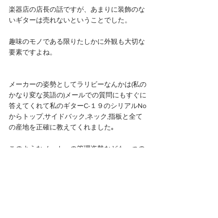
楽器店の店長の話ですが、あまりに装飾のな
いギターは売れないということでした。
趣味のモノである限りたしかに外観も大切な
要素ですよね。
メーカーの姿勢としてラリビーなんかは(私の
かなり変な英語の)メールでの質問にもすぐに
答えてくれて私のギターC-１９のシリアルNo
からトップ,サイドバック,ネック,指板と全て
の産地を正確に教えてくれました｡
このようなメーカーの管理姿勢なども一つの
サービスとして考えているメーカーと売れば
良いというメーカーとは違いがありますね｡
これがそのラリビーの広報担当から送られて
きたメールの一部です｡