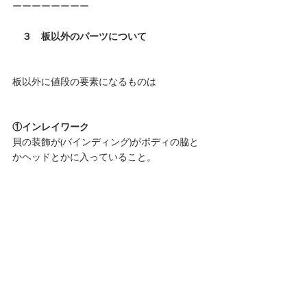
ーーーーーーーー
　３　板以外のパーツについて
板以外に値段の要素になるものは　
①インレイワーク
貝の装飾が(バインディング)がボディの脇と
かヘッドとかに入っていること。 