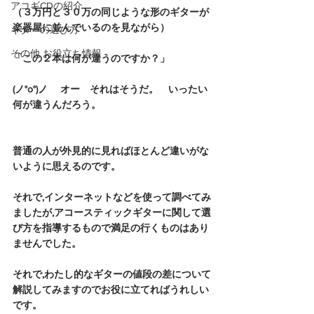
アコギCDの紹介
（３万円と３０万の同じような形のギターが
楽器屋に並んでいるのを見ながら）
ギターの選び方
その他 お役立ち情報
「この２本は何が違うのですか？」
(ノ°ο°)ノ 　オー　それはそうだ。　いったい
何が違うんだろう。
普通の人が外見的に見ればほとんど違いがな
いように思えるのです。
それで,インターネットなどを使って調べてみ
ましたが,アコースティックギターに関して選
び方を指導するもので満足の行くものはあり
ませんでした。
それで,わたし的なギターの値段の差について
解説してみますのでお役に立てればうれしい
です。