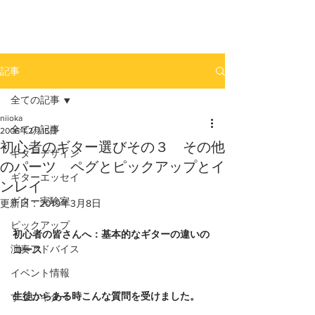
newhill.co
記事
全ての記事
niioka
全ての記事
2006年2月15日
初心者のギター選びその３ その他
ギターデザイン
のパーツ ペグとピックアップとイ
ギターエッセイ
ンレイ
ギター実験室
更新日：
2019年3月8日
ピックアップ
初心者の皆さんへ：基本的なギターの違いの
演奏アドバイス
コース
イベント情報
生徒からある時こんな質問を受けました。
すごいギター