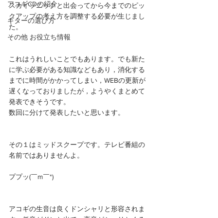
アコギCDの紹介
スカイソニックと出会ってから今までのピッ
クアップの考え方を調整する必要が生じまし
ギターの選び方
た。
その他 お役立ち情報
これはうれしいことでもあります。でも新た
に学ぶ必要がある知識などもあり，消化する
までに時間がかかってしまい，WEBの更新が
遅くなっておりましたが，ようやくまとめて
発表できそうです。
数回に分けて発表したいと思います。
その１はミッドスクープです。テレビ番組の
名前ではありませんよ。
ププッ(￣m￣*)
アコギの生音は良くドンシャリと形容されま