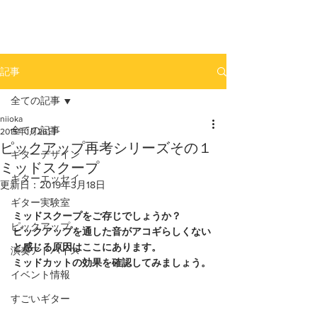
newhill.co
記事
全ての記事
niioka
全ての記事
2015年1月26日
ピックアップ再考シリーズその１
ギターデザイン
ミッドスクープ
ギターエッセイ
更新日：
2019年3月18日
ギター実験室
ミッドスクープをご存じでしょうか？
ピックアップ
ピックアップを通した音がアコギらしくない
と感じる原因はここにあります。
演奏アドバイス
ミッドカットの効果を確認してみましょう。
イベント情報
すごいギター