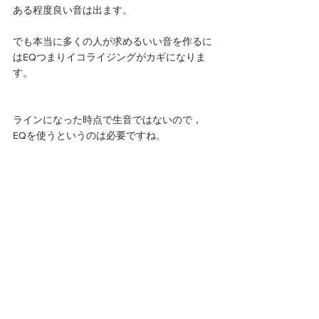
ある程度良い音は出ます。
でも本当に多くの人が求めるいい音を作るに
はEQつまりイコライジングがカギになりま
す。
ラインになった時点で生音ではないので，
EQを使うというのは必要ですね。
なので，結論はアコギの良い音を作るために
は，ピックアップを取り付けて終わりではな
く，そこからさらにEQの微調整をしていく
必要があります。
でも決定的に元のピックアップの音が良くな
いとどうにもなりません。