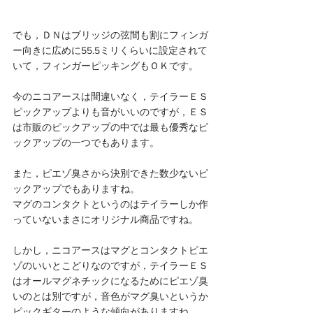
でも，ＤＮはブリッジの弦間も割にフィンガ
ー向きに広めに55.5ミリくらいに設定されて
いて，フィンガーピッキングもＯＫです。
今のニコアースは間違いなく，テイラーＥＳ
ピックアップよりも音がいいのですが，ＥＳ
は市販のピックアップの中では最も優秀なピ
ックアップの一つでもあります。
また，ピエゾ臭さから決別できた数少ないピ
ックアップでもありますね。
マグのコンタクトというのはテイラーしか作
っていないまさにオリジナル商品ですね。
しかし，ニコアースはマグとコンタクトピエ
ゾのいいとこどりなのですが，テイラーＥＳ
はオールマグネチックになるためにピエゾ臭
いのとは別ですが，音色がマグ臭いというか
ピックギターのような傾向がありますね。