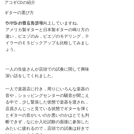
アコギCDの紹介
ギターの選び方
その他 お役立ち情報
ラインの音も昔より向上していますね。
アメリカ製ギターと日本製ギターの鳴り方の
違い，ピエゾのみ，ピエゾのモデリング，テ
イラーのＥＳピックアップも比較してみまし
ょう。
一人の生徒さんが店頭での試奏に関して興味
深い話をしてくれました。
一人で楽器店に行き，周りにいろんな楽器の
音や，ショッピングセンターの騒音が聞こえ
る中で，少し緊張した状態で楽器を渡され，
店員さんじっと見ている状態でギターを弾く
とギターの音がいいのか悪いのかはとても判
断できず，なにか入社試験の面接に参加した
みたいに疲れるので，店頭での試奏は好きで