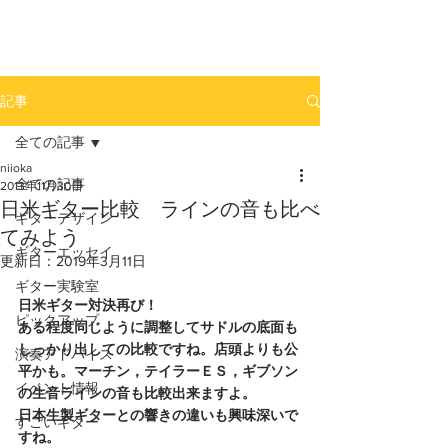
newhill.co
記事
全ての記事
niioka
全ての記事
2013年11月30日
日米ギター比較 ラインの音も比べ
ギターデザイン
てみよう
ギターエッセイ
更新日：
2019年3月11日
ギター実験室
日米ギター対決再び！
ピックアップ
ある程度同じように調整してサドルの底面も
しっかり出しての比較ですね。店頭よりも公
演奏アドバイス
平かも。マーチン，テイラーＥＳ，ギブソン
イベント情報
の生音ラインの音も比較出来ますよ。
日本生製ギターとの響きの違いも興味深いで
すごいギター
すね。