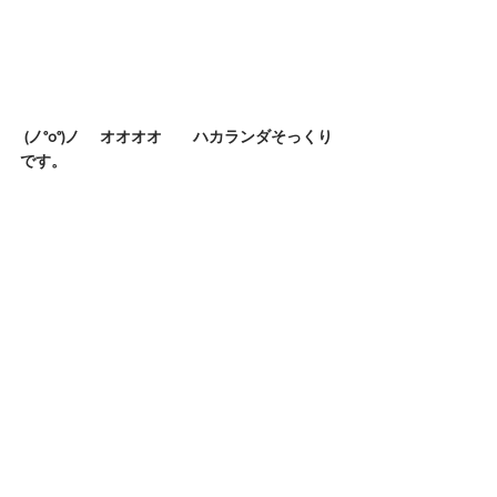
(ノ°ο°)ノ 　オオオオ　　ハカランダそっくり
です。