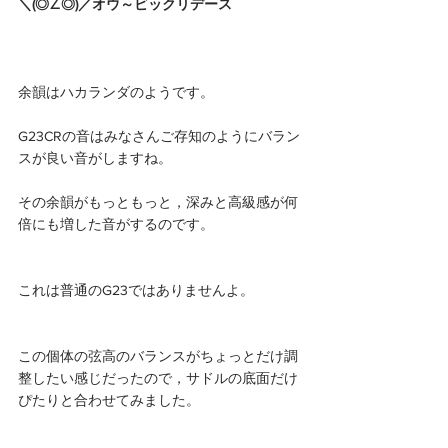
＼(◎∠◎)／オウ～ビックリデース
余韻はハカランダのようです。
G23CRの音はみなさんご存知のようにバラン
スが良い音がしますね。
その余韻がもっともっと，深みと高級感が何
倍にも増した音がするのです。
これは普通のG23ではありませんよ。
この個体の弦高のバランスがちょっとだけ調
整したい感じだったので，サドルの底面だけ
ぴたりと合わせてみました。