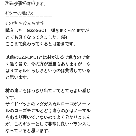
アコギCDの紹介
の声が届いています。  
ギターの選び方
ーーーーーーーーーーー
その他 お役立ち情報
購入した　G23-SGCT　弾きまくってますが
とても良くなってきました。(笑)
ここまで変わってくるとは驚きです。
以前のG23-CMCTとは材がまるで違うので全
く違う音で、今の方が重量もありますが、や
はりフォルヒらしさというのは共通している
と思います。
材の違いもはっきり出ていてとてもよい感じ
です。
サイドバックのマダガスカルローズがノーマ
ルのローズモデルとどう違うのかはノーマル
をあまり弾いていないのでよく分かりません
が、このギターとして非常に良いバランスに
なっていると思います。