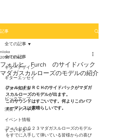
newhill.co
記事
全ての記事
niioka
全ての記事
2011年7月14日
フォルヒ Furch のサイドバック
ギターデザイン
マダガスカルローズのモデルの紹介
ギターエッセイ
フォルヒＦＵＲＣＨのサイドバックがマダガ
ギター実験室
スカルローズのモデルが出ます。
ピックアップ
このサウンドはすごいです。何よりこのパフ
ォーマンスは素晴らしいです。
演奏アドバイス
イベント情報
フォルヒのＧ２３マダガスルローズのモデル
すごいギター
をすでに入手して弾いている皆様からの喜び