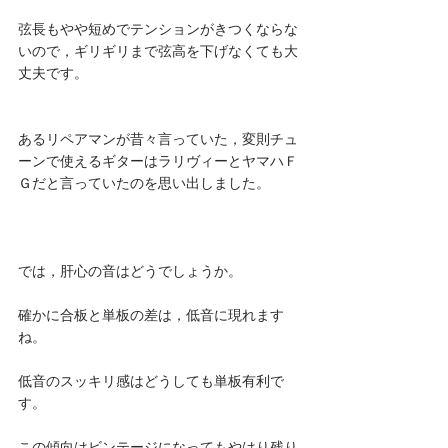
弦長もやや短めでテンションがきつくならな
いので，ギリギリまで弦高を下げなくても大
丈夫です。
あるリペアマンが昔々言っていた，変則チュ
ーンで使えるギターはラリヴィーとヤマハＦ
Ｇだと言っていたのを思い出しました。
では，肝心の音はどうでしょうか。
確かに合板と単板の差は，低音に現れます
ね。
低音のスッキリ感はどうしても単板有利で
す。
この傾向はビンテージになってもやはり残り