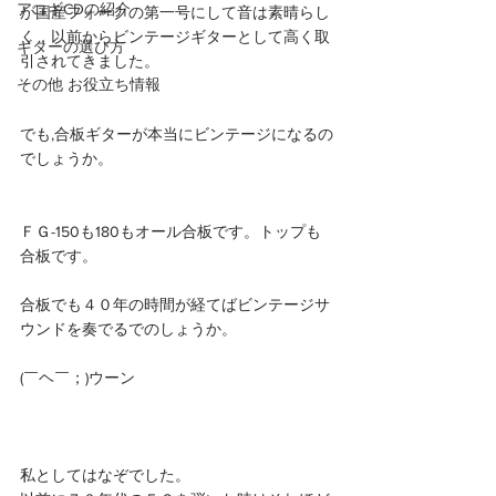
アコギCDの紹介
が国産フォークの第一号にして音は素晴らし
く，以前からビンテージギターとして高く取
ギターの選び方
引されてきました。
その他 お役立ち情報
でも,合板ギターが本当にビンテージになるの
でしょうか。
ＦＧ-150も180もオール合板です。トップも
合板です。
合板でも４０年の時間が経てばビンテージサ
ウンドを奏でるでのしょうか。
(￣ヘ￣；)ウーン
私としてはなぞでした。