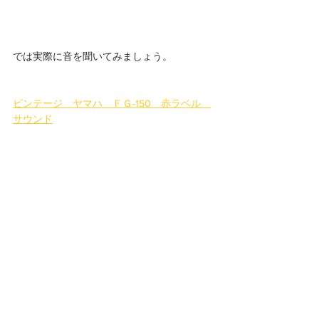
では実際に音を聞いてみましょう。
ビンテージ　ヤマハ　ＦＧ-150　赤ラベル　
サウンド
 w(°ｏ°)w　おおっ！！
いかがでしょうか。音楽を感じるでしょう
か。
自然なリバーブ感！高音の切れ味。