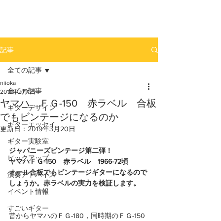
newhill.co
記事
全ての記事
niioka
全ての記事
2010年2月1日
ヤマハ ＦＧ-150 赤ラベル 合板
ギターデザイン
でもビンテージになるのか
ギターエッセイ
更新日：
2019年3月20日
ギター実験室
ジャパニーズビンテージ第二弾！
ピックアップ
ヤマハＦＧ-150　赤ラベル　1966-72頃
オール合板でもビンテージギターになるので
演奏アドバイス
しょうか。赤ラベルの実力を検証します。
イベント情報
すごいギター
昔からヤマハのＦＧ-180，同時期のＦＧ-150