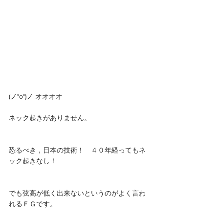
(ノ°ο°)ノ オオオオ
ネック起きがありません。
恐るべき，日本の技術！　４０年経ってもネ
ック起きなし！
でも弦高が低く出来ないというのがよく言わ
れるＦＧです。