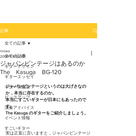
newhill.co
記事
全ての記事
niioka
全ての記事
2009年9月25日
ジャパンビンテージはあるのか
ギターデザイン
The Kasuga BG-120
ギターエッセイ
ジャパンビンテージというのは大げさなの
ギター実験室
か，本当に存在するのか。
ピックアップ
本当にすごいギターが日本にもあったので
す。
演奏アドバイス
The Kasuga のギターをご紹介しましょう。
イベント情報
すごいギター
実は正直に言いますと，ジャパンビンテージ