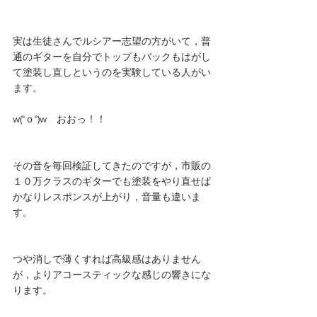
実は生徒さんでルシアー志望の方がいて，普
通のギターを自分でトップもバックもはがし
て塗装し直しというのを実験している人がい
ます。
w(°ｏ°)w　おおっ！！
その音を毎回検証してきたのですが，市販の
１０万クラスのギターでも塗装をやり直せば
かなりレスポンスが上がり，音量も違いま
す。
つや消しで薄くすれば高級感はありません
が，よりアコースティックな感じの響きにな
ります。