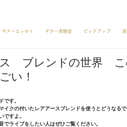
プロダクト
ギターエッセイ
ギター実験室
ピックアップ
演
ー
アコギCDの紹介
ギターの選び方
その他 お役
ス ブレンドの世界 こ
ごい！
ドです。
マイクの付いたレアアースブレンドを使うとどうなるで
いですよ。
音でライブをしたい人はぜひご覧ください。