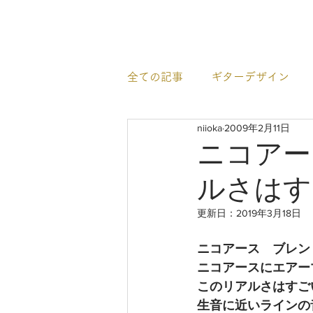
newhill.co
全ての記事
ギターデザイン
niioka
2009年2月11日
イベント情報
すごいギタ
ニコアー
ルさはす
更新日：
2019年3月18日
ニコアース　ブレン
ニコアースにエアー
このリアルさはすご
生音に近いラインの