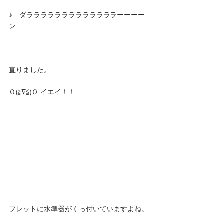
♪　ダラララララララララララララーーーー
ン　　
直りました。
Ｏ(≧∇≦)Ｏ イエイ！！ 
フレットに水準器がくっ付いていますよね。 