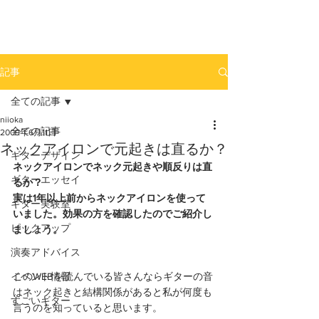
newhill.co
記事
全ての記事
niioka
全ての記事
2009年6月11日
ネックアイロンで元起きは直るか？
ギターデザイン
ネックアイロンでネック元起きや順反りは直
ギターエッセイ
るか？
実は1年以上前からネックアイロンを使って
ギター実験室
いました。効果の方を確認したのでご紹介し
ピックアップ
ましょう。
演奏アドバイス
イベント情報
このWEBを読んでいる皆さんならギターの音
はネック起きと結構関係があると私が何度も
すごいギター
言うのを知っていると思います。