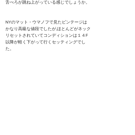
舌べろが跳ね上がっている感じでしょうか。
NYのマット・ウマノフで見たビンテージは
かなり高級な値段でしたが,ほとんどがネック
リセットされていてコンディションは１４F
以降が軽く下がって行くセッティングでし
た。
物理的に削るか，熱で曲げるか。
いい音が出ればどっちでもOKですよね。
でも，次のことも考慮に入れればいいと思い
ますよ。
ビンテージでネック材も枯れていれば，ネッ
クが曲がりにくいので削るというのが適して
いるようにも思います。