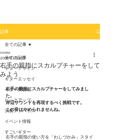
newhill.co
記事
全ての記事
niioka
全ての記事
2008年7月31日
右手の親指にスカルプチャーをして
ギターデザイン
みよう
ギターエッセイ
右手の親指にスカルプチャーをしてみまし
ギター実験室
た。
ピックアップ
岸辺サウンドを再現するべく挑戦です。
この音はやめられませんね。
演奏アドバイス
イベント情報
すごいギター
右手の親指の使い方を「わしづかみ」スタイ