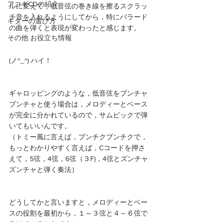
アコギCDの紹介
ルに変えて，低音弦の巻き線を擦るスクラッ
チ音を入れるようにしてから，特にバラード
ギターの選び方
の曲を弾くと表現が変わったと感じます。
その他 お役立ち情報
(ノ^_^) ハイ！
ギャロッピングのような，低音弦をブンチャ
ブンチャと使う場合は，メロディーとベース
が完全に分かれているので，サムピックで弾
いてもいいんです。
（トミー風に言えば，ブンチクブンチクで，
もっとわかりやすく言えば，Cコードを押さ
えて，5弦，4弦，6弦（３F)，4弦とズンチャ
ズンチャと弾く奏法）
どうしてかと言いますと，メロディーとベー
スの役割を最初から，１～３弦と４～６弦で