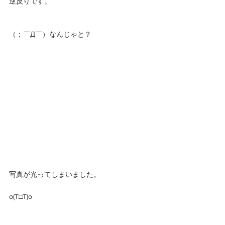
逆反りです。
（；￣Д￣）なんじゃと？ 
写真が光ってしまいました。
o(T□T)o