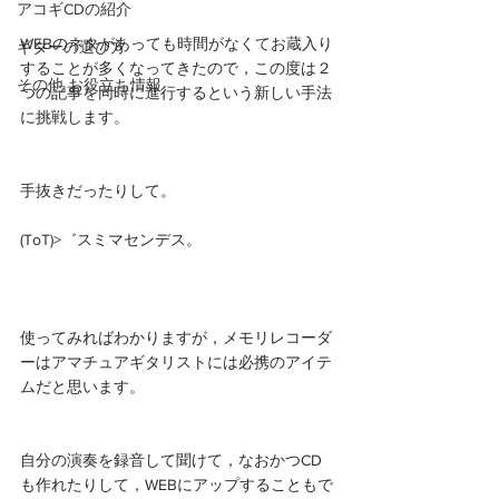
アコギCDの紹介
WEBのネタがあっても時間がなくてお蔵入り
ギターの選び方
することが多くなってきたので，この度は２
その他 お役立ち情報
つの記事を同時に進行するという新しい手法
に挑戦します。
手抜きだったりして。
(ToT)>゛スミマセンデス。
使ってみればわかりますが，メモリレコーダ
ーはアマチュアギタリストには必携のアイテ
ムだと思います。
自分の演奏を録音して聞けて，なおかつCD
も作れたりして，WEBにアップすることもで