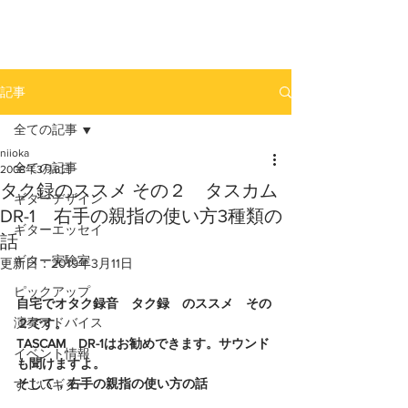
newhill.co
記事
全ての記事
niioka
全ての記事
2008年3月6日
タク録のススメ その２ タスカム
ギターデザイン
DR-1 右手の親指の使い方3種類の
ギターエッセイ
話
ギター実験室
更新日：
2019年3月11日
ピックアップ
自宅でオタク録音　タク録　のススメ　その
演奏アドバイス
２です。
TASCAM　DR-1はお勧めできます。サウンド
イベント情報
も聞けますよ。
そして，右手の親指の使い方の話 
すごいギター