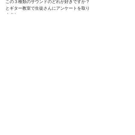
この３種類のサウンドのどれが好きですか？
とギター教室で生徒さんにアンケートを取り
ますと…。
あるクラスでは６人中４人が，逆反りのイン
パクトタイプがいいといい，残りの２人は順
反りタイプ(イサトさんタイプ）がいいといい
ました。
が，別のクラスでは平均年齢が高いクラスで
したが，全員が甘い音がいいといいました。
これは全く好みの世界ですし，曲によって使
い分けるのがいいように思います。
でも，このインパクトのある倫典タイプの音
がないと完成しない曲もあるのです。
それは，倫典師匠の　CITY OF TOKYO で