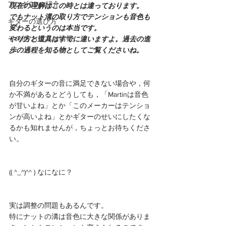
アコギCDの紹介
現在の理解はこの時とは違っております。
でもナット溝の取り方でテンションも音色も
ギターの選び方
変わるというのは本当です。
その他 お役立ち情報
やり方と道具はすでに違いますよ。過去の進
歩の過程を知る物としてご覧くださいね。
自分のギターの音に満足できない場合や，何
か不満があるとどうしても，「Martinは音色
が甘いよね」とか「このメーカーはテンショ
ンが高いよね」とかギターのせいにしたくな
るかも知れませんが，ちょっとお待ちくださ
い。
(( ^_^)^^ ) なになに？
実は調整の問題もあるんです。
特にナットの溝は音色に大きな関係がありま