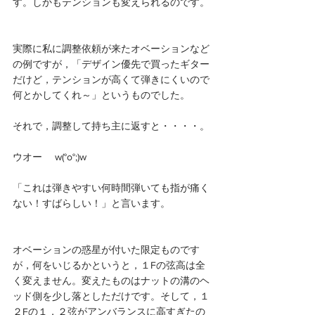
す。しかもテンションも変えられるのです。
実際に私に調整依頼が来たオベーションなど
の例ですが，「デザイン優先で買ったギター
だけど，テンションが高くて弾きにくいので
何とかしてくれ～」というものでした。
それで，調整して持ち主に返すと・・・・。
ウオー　 w(°o°;)w
「これは弾きやすい何時間弾いても指が痛く
ない！すばらしい！」と言います。
オベーションの惑星が付いた限定ものです
が，何をいじるかというと，１Fの弦高は全
く変えません。変えたものはナットの溝のヘ
ッド側を少し落としただけです。そして，１
２Fの１，２弦がアンバランスに高すぎたの