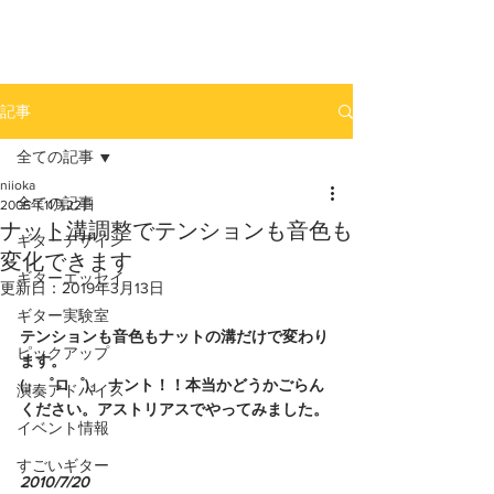
newhill.co
記事
全ての記事
niioka
全ての記事
2005年11月22日
ナット溝調整でテンションも音色も
ギターデザイン
変化できます
ギターエッセイ
更新日：
2019年3月13日
ギター実験室
テンションも音色もナットの溝だけで変わり
ピックアップ
ます。
(」゜ロ゜)」 ナント！！本当かどうかごらん
演奏アドバイス
ください。アストリアスでやってみました。
イベント情報
すごいギター
2010/7/20