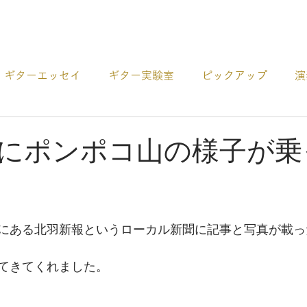
プロダクト
ギターエッセイ
ギター実験室
ピックアップ
演
ー
アコギCDの紹介
ギターの選び方
その他 お役
にポンポコ山の様子が乗
にある北羽新報というローカル新聞に記事と写真が載っ
てきてくれました。