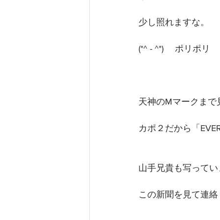
少し照れますな。　
(*^ - ^*)ゞ ポリポリ
天神のMマークまで
カポ２だから「EVER
山手兄貴も写ってい
この新聞を見て連絡