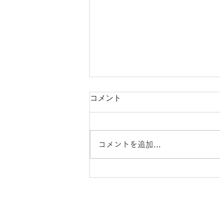
コメント
コメントを追加…
久々に何度も聞いているアコ
ギソロのCD Jaco LIU 刘嘉桌
newhill.co
事業概要