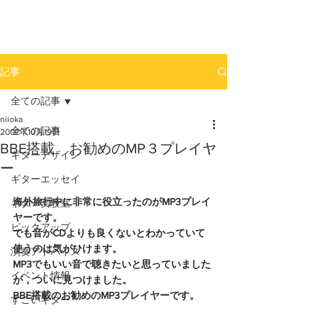
newhill.co
記事
全ての記事
niioka
全ての記事
2007年10月19日
BBE搭載 お勧めのMP３プレイヤ
ギターデザイン
ー
ギターエッセイ
海外旅行中に非常に役立ったのがMP3プレイ
ギター実験室
ヤーです。
ピックアップ
でも音がCDよりも良くないとわかっていて
使うのは気がひけます。
演奏アドバイス
MP3でもいい音で聴きたいと思っていました
イベント情報
が，ついに見つけました。
BBE搭載のお勧めのMP3プレイヤーです。
すごいギター