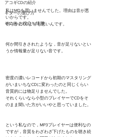
アコギCDの紹介
私はMDを買いませんでした。理由は音が悪
ギターの選び方
いからです。
その他 お役立ち情報
明らかにCDよりも悪いんです。
何か間引きされたような，音が足りないとい
うか情報量が足りない音です。
密度の濃いレコードから初期のマスタリング
がいまいちなCDに変わったのと同じくらい
音質的には物足りませんでした。
それくらいなら小型のプレイヤーでCDをそ
のまま聞いた方がいいやと思っていました。
という私なので，MP3プレイヤーは便利なの
ですが，音質をわざわざ下げたものを聴き続