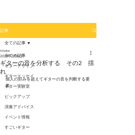
newhill.co
記事
全ての記事
niioka
全ての記事
2021年2月6日
ギターの音を分析する その2 揺
ギターデザイン
れ
ギターエッセイ
個人の好みを超えてギターの音を判断する要
素　　
ギター実験室
ピックアップ
演奏アドバイス
イベント情報
すごいギター