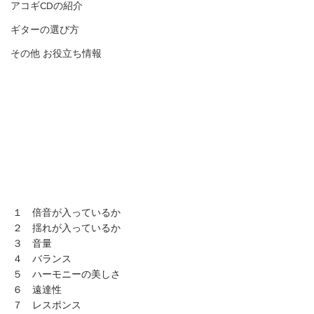
アコギCDの紹介
ギターの選び方
その他 お役立ち情報
１　倍音が入っているか
２　揺れが入っているか
３　音量
４　バランス
５　ハーモニーの美しさ
６　遠達性
７　レスポンス