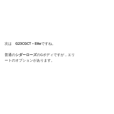
次は　
G23CGCT－Elite
ですね。
普通の
シダーローズ
のGボディですが，エリ
ートのオプションがあります。 