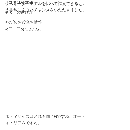
アコギCDの紹介
タムオーダーモデルを比べて試奏できるとい
う非常に面白いチャンスをいただきました。
ギターの選び方
その他 お役立ち情報
(o⌒．⌒o) ウムウム 
ボディサイズはどれも同じGですね。オーデ
ィトリアムですね。