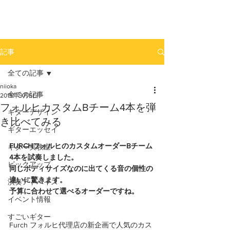
newhill.co
記事
全ての記事
niioka
全ての記事
2015年9月5日
フォルヒカスタムBチーム4本を弾
ギターデザイン
き比べてみる
ギターエッセイ
FURCHフォルヒのカスタムオーダーBチーム
ギター実験室
4本を試奏しました。
ピックアップ
同じボディサイズなのに出てくる音の個性の
違いに驚きます。
演奏アドバイス
予算に合わせて選べるオーダーですね。
イベント情報
すごいギター
Furch フォルヒ代理店の新企画で人気のカス