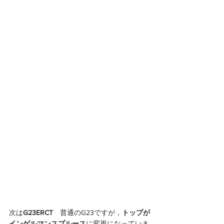
次は
G23ERCT
　普通のG23ですが，
トップが
インゲルマンスプルース
に変更になっていま