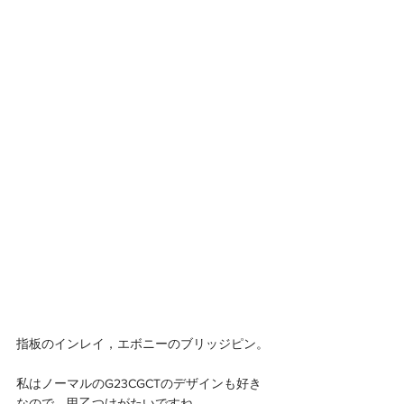
指板のインレイ，エボニーのブリッジピン。
私はノーマルのG23CGCTのデザインも好き
なので，甲乙つけがたいですね。