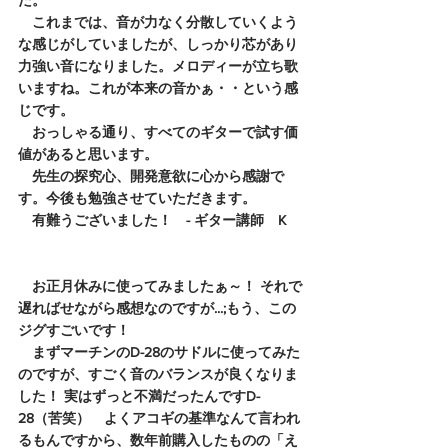
た。
　これまでは、音が力なく分散していくよう
な感じがしていましたが、しっかり芯があり
力強い音になりました。メロディーが立ち歌
いますね。これが本来の音かぁ・・という感
じです。
　おっしゃる通り、すべてのギターで試す価
値があると思います。
　先生の探究心、開発意欲に心から感謝で
す。今後も勉強させていただきます。
　有難うございました！　- ギター講師　K
　お正月休みに使ってみましたぁ～！ それで
遅ればせながら感想なのですが...;もう、この
ジグすごいです！
　まずマーチンのD-28のサドルに使ってみた
のですが、すごく音のバランスが良くなりま
した！ 実はずっと不満だったんですD-
28（苦笑）　よくアコギの基準なんて言われ
るもんですから、数年前購入したものの「え