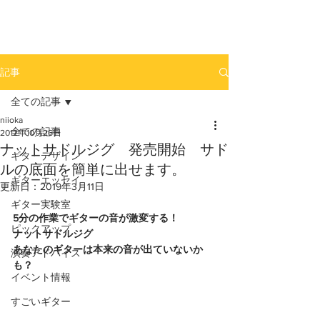
newhill.co
記事
全ての記事
niioka
全ての記事
2012年10月26日
ナットサドルジグ 発売開始 サド
ギターデザイン
ルの底面を簡単に出せます。
ギターエッセイ
更新日：
2019年3月11日
ギター実験室
5分の作業でギターの音が激変する！
ピックアップ
ナットサドルジグ
あなたのギターは本来の音が出ていないか
演奏アドバイス
も？ 
イベント情報
すごいギター