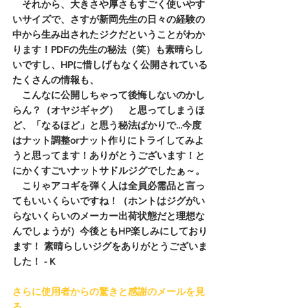
　それから、大きさや厚さもすごく使いやす
いサイズで、さすが新岡先生の日々の経験の
中から生み出されたジクだということがわか
ります！PDFの先生の秘法（笑）も素晴らし
いですし、HPに惜しげもなく公開されている
たくさんの情報も、
　こんなに公開しちゃって後悔しないのかし
らん？（オヤジギャグ）　と思ってしまうほ
ど、「なるほど」と思う秘法ばかりで...今度
はナット調整orナット作りにトライしてみよ
うと思ってます！ありがとうございます！と
にかくすごいナットサドルジグでしたぁ～。
　こりゃアコギを弾く人は全員必需品と言っ
てもいいくらいですね！（ホントはジグがい
らないくらいのメーカー出荷状態だと理想な
んでしょうが）今後ともHP楽しみにしており
ます！ 素晴らしいジグをありがとうございま
した！ - K
さらに使用者からの驚きと感謝のメールを見
る