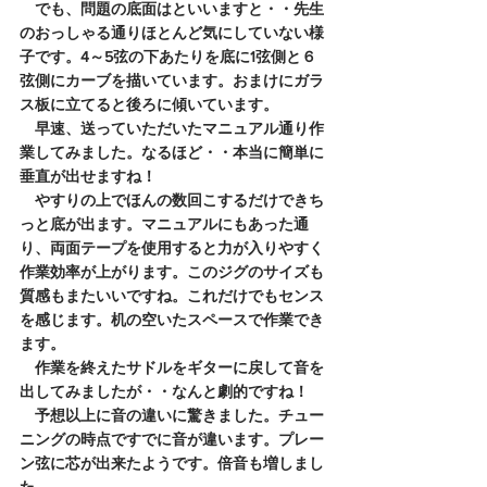
　でも、問題の底面はといいますと・・先生
のおっしゃる通りほとんど気にしていない様
子です。4～5弦の下あたりを底に1弦側と６
弦側にカーブを描いています。おまけにガラ
ス板に立てると後ろに傾いています。
　早速、送っていただいたマニュアル通り作
業してみました。なるほど・・本当に簡単に
垂直が出せますね！
　やすりの上でほんの数回こするだけできち
っと底が出ます。マニュアルにもあった通
り、両面テープを使用すると力が入りやすく
作業効率が上がります。このジグのサイズも
質感もまたいいですね。これだけでもセンス
を感じます。机の空いたスペースで作業でき
ます。
　作業を終えたサドルをギターに戻して音を
出してみましたが・・なんと劇的ですね！
　予想以上に音の違いに驚きました。チュー
ニングの時点ですでに音が違います。プレー
ン弦に芯が出来たようです。倍音も増しまし