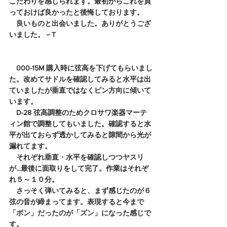
こだわりを感じられます。最初からこれを買
っておけば良かったと後悔しております。
　良いものと出会いました。ありがとうござ
いました。－T
　000-15M 購入時に弦高を下げてもらいまし
た。改めてサドルを確認してみると水平は出
ていましたが垂直ではなくピン方向に傾いて
います。
　D-28 弦高調整のためクロサワ楽器マーテ
ィン館で調整してもいました。確認すると水
平が出ておらず透かしてみると隙間から光が
漏れてます。
　それぞれ垂直・水平を確認しつつヤスリ
が...最後に面取りをして完了。作業はそれぞ
れ５～１０分。
　さっそく弾いてみると、まず感じたのが６
弦の音が締まってます。表現すると今まで
「ボン」だったのが「ズン」になった感じで
す。