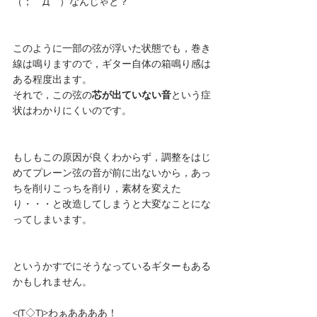
（；￣Д￣）なんじゃと？
このように一部の弦が浮いた状態でも，巻き
線は鳴りますので，ギター自体の箱鳴り感は
ある程度出ます。
それで，この弦の
芯が出ていない音
という症
状はわかりにくいのです。
もしもこの原因が良くわからず，調整をはじ
めてプレーン弦の音が前に出ないから，あっ
ちを削りこっちを削り，素材を変えた
り・・・と改造してしまうと大変なことにな
ってしまいます。
というかすでにそうなっているギターもある
かもしれません。
<(T◇T)>わぁああああ！