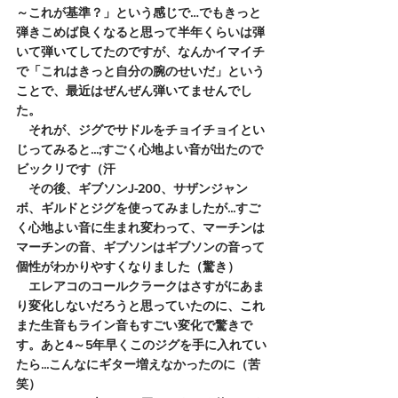
～これが基準？」という感じで…でもきっと
弾きこめば良くなると思って半年くらいは弾
いて弾いてしてたのですが、なんかイマイチ
で「これはきっと自分の腕のせいだ」という
ことで、最近はぜんぜん弾いてませんでし
た。
　それが、ジグでサドルをチョイチョイとい
じってみると...;すごく心地よい音が出たので
ビックリです（汗
　その後、ギブソンJ-200、サザンジャン
ボ、ギルドとジグを使ってみましたが...すご
く心地よい音に生まれ変わって、マーチンは
マーチンの音、ギブソンはギブソンの音って
個性がわかりやすくなりました（驚き）
　エレアコのコールクラークはさすがにあま
り変化しないだろうと思っていたのに、これ
また生音もライン音もすごい変化で驚きで
す。あと4～5年早くこのジグを手に入れてい
たら...こんなにギター増えなかったのに（苦
笑）