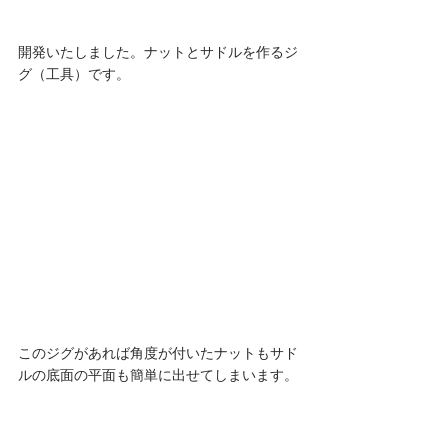
開発いたしました。ナットとサドルを作るジ
グ（工具）です。 
このジグがあれば角度が付いたナットもサド
ルの底面の平面も簡単に出せてしまいます。
セットはこのジグ（工具）とガラス板とガラ
ス板を安定させる透明な厚めのビニールで
す。