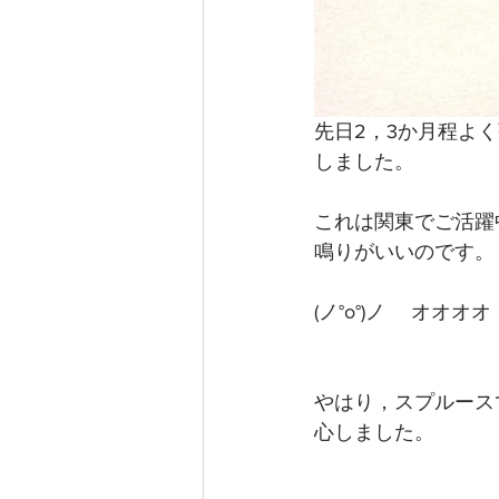
先日2，3か月程よ
しました。
これは関東でご活躍
鳴りがいいのです。
(ノ°ο°)ノ 　オオオオ
やはり，スプルース
心しました。