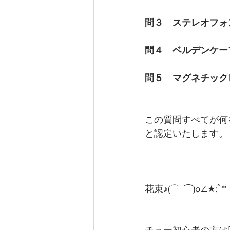
問３　ステレオフォ
問４　ベルデンケー
問５　マグネチック
この質問すべてが何
と認定いたします。
花束♪(⌒ｰ⌒)o∠★: