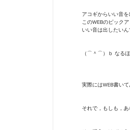
アコギからいい音を
このWEBのピック
いい音は出したいん
（⌒＾⌒）ｂ なる
実際にはWEB書い
それで，もしも，あ