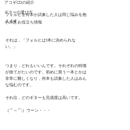
アコギCDの紹介
ギターの選び方
フォルヒを何本か試奏した人は同じ悩みを抱
えます。
その他 お役立ち情報
それは，「フォルヒは1本に決められな
い。」
つまり，どれもいいんです。それぞれの特徴
が捨てがたいのです。初めに買う一本とかは
非常に難しくなり，何本も試奏した人はみん
な悩むのです。
それ位，どのギターも完成度は高いです。
（￣～￣;）ウーン・・・