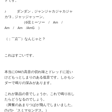
ドです。
♪　　　ダンダン，ジャンジャカジャカジャ
カ*3，ジャッジャッーン。
　　　　　（6弦ミーソー　/　Am　/　
Am　/　Am　/AmG　）
（；￣Д￣）なんじゃと？
これはすごいです。
本当にOMの高音の切れ味とドレッドに近い
けどもっとしまりのある低音です。しかもシ
ダーで鳴りの深みがあります。
これが新品の音でしょうか。これで鳴り出し
たらどうなるのでしょう。
（興奮のあまりつばが飛んでしまいました。
(ToT)>゛スミマセンデス。）