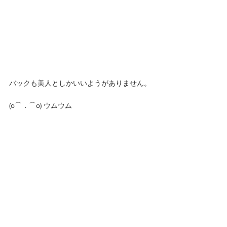
バックも美人としかいいようがありません。
(o⌒．⌒o) ウムウム 