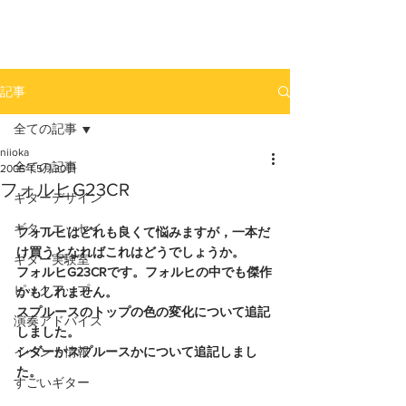
newhill.co
記事
全ての記事
niioka
全ての記事
2005年5月30日
フォルヒG23CR
ギターデザイン
ギターエッセイ
フォルヒはどれも良くて悩みますが，一本だ
け買うとなればこれはどうでしょうか。
ギター実験室
フォルヒG23CRです。フォルヒの中でも傑作
ピックアップ
かもしれません。
スプルースのトップの色の変化について追記
演奏アドバイス
しました。
イベント情報
シダーかスプルースかについて追記しまし
た。
すごいギター