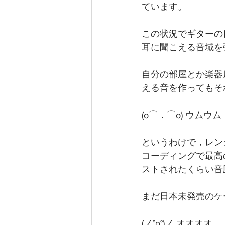
ています。
この状況でギターの
耳に聞こえる音域を
自分の部屋とか楽器
える音を作ってもそ
(o⌒．⌒o) ウムウム
というわけで，レン
コーディングで最高
ストされたくらい音
まだ日本未発売のケ
(ノ°ο°)ノ オオオオ