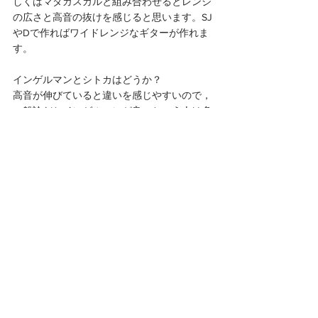
しくはマダガスカルと組み合わせるとレンジ
の広さと高音の抜けを感じると思います。SJ
やDで作ればワイドレンジなギターが作れま
す。
インゲルマンとシトカはどうか？
高音が伸びていると違いを感じやすいので，
一般論だとインゲルマンが良いという人は多
いと思います。でも，シトカは欠点がないく
らい良い材料なのです。自分の個性が強くな
く，誰とでも合わせられて，しかもお値段は
高くなく。予算に限りがあるオーダーの場合
トップにかけるか？サイドバックにかける
か？装飾にかけるか？これもオーダーギター
の面白さの1つですね。
シダーはどうなの？という話がありますが，
シダーも高音のキンキンした部分を反射しま
せんので，ハーモニクスを出すとシトカより
もマイルドな音のイメージになります。　