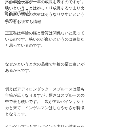
木の年輪一本が一年の成長を表すのですが，
アコギCDの紹介
狭いということはゆっくり成長するつまり比
ギターの選び方
較的寒い地域の木材はそうなりやすいという
事です。
その他 お役立ち情報
正直私は年輪の幅と音質は関係ないと思って
いるのです。狭いのが良いというのは迷信だ
と思っているのです。
なぜかというと木の品種で年輪の幅に違いが
あるからです。
例えばアディロンダック・スプルースは最も
年輪が広くなりますが，硬さはスプルースの
中で最も硬いです。　次がアルパイン，シト
カと来て，インゲルマンはしなやかさが特徴
となります。
インゲルマンもアルパインも木目が詰まった