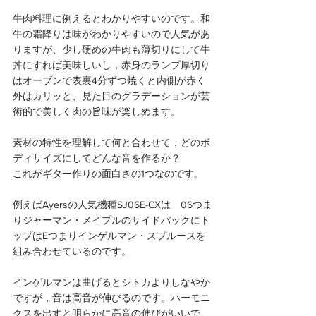
牛肉料理に例えるとわかりやすいのです。和
牛の霜降りは味がわかりやすいので人気があ
りますが、少し硬めの牛肉も薄切りにして牛
丼にすれば美味しいし，赤身のランプ厚切り
はオーブンで表裏4分ずつ焼くと内側が赤く
外はカリッと、見た目のグラデーションが芸
術的で美しく肉の旨味が楽しめます。
素材の特性を理解して何と合わせて，どのボ
ディサイズにしてどんな音を作るか？
これがギター作りの面白さの1つなのです。
例えばAyersの人気機種SJ06E-CXは　06つま
りジャーマン・メイプルのサイドバックにト
ップはEつまりインゲルマン・スプルースを
組み合わせているのです。
インゲルマンは曲げるとシトカよりしなやか
ですが，音は高音が伸びるのです。ハーモニ
クスを出すと明らかに高音の伸びがいいで