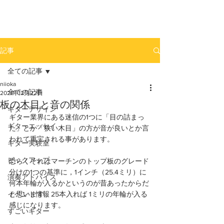
newhill.co
記事
全ての記事
niioka
全ての記事
2021年12月22日
板の木目と音の関係
ギターデザイン
ギター業界にある迷信の1つに「目の詰まっ
ギターエッセイ
た」とか「狭い木目」の方が音が良いとか言
われて重宝される事があります。
ギター実験室
ピックアップ
恐らくそれはマーチンのトップ板のグレード
分けの1つの基準に，1インチ（25.4ミリ）に
演奏アドバイス
何本年輪が入るかというのが昔あったからだ
イベント情報
と思います。25本入れば 1ミリの年輪が入る
感じになります。
すごいギター