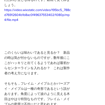
しょう。
https://video.wixstatic.com/video/195bc5_788c
d76912604b1b8ac0f49637553402/1080p/mp
4/file.mp4
このくらいは味わいであると見るか？　新品
の時は気が付かないものですが，数年後にこ
こがハッキリと出てくるようであれば最初か
らセンターラインを入れるか？　これは製作
者の考え方になります。
そもそも，フレイム・メイプルとかバーズア
イ・メイプルは一種の奇形であるという説が
あります。角度によって波のように見える木
目はやはり特別なものです。フレイム・メイ
プルの密度は不均一だと思われます。