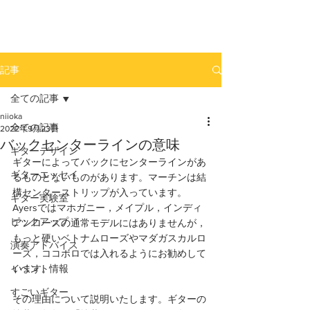
newhill.co
記事
全ての記事
niioka
全ての記事
2022年9月23日
バックセンターラインの意味
ギターデザイン
ギターによってバックにセンターラインがあ
ギターエッセイ
るものとないものがあります。マーチンは結
構センターストリップが入っています。
ギター実験室
Ayersではマホガニー，メイプル，インディ
ピックアップ
アンローズの通常モデルにはありませんが，
もっと硬いベトナムローズやマダガスカルロ
演奏アドバイス
ーズ，ココボロでは入れるようにお勧めして
イベント情報
います。
すごいギター
その理由について説明いたします。ギターの