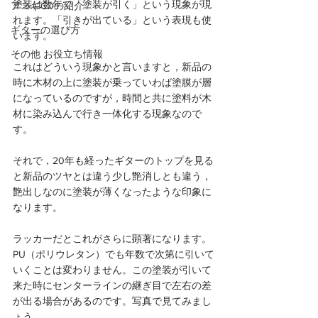
塗装は数年で「塗装が引く」という現象が現
アコギCDの紹介
れます。「引きが出ている」という表現も使
ギターの選び方
います。
その他 お役立ち情報
これはどういう現象かと言いますと，新品の
時に木材の上に塗装が乗っていわば塗膜が層
になっているのですが，時間と共に塗料が木
材に染み込んで行き一体化する現象なので
す。
それで，20年も経ったギターのトップを見る
と新品のツヤとは違う少し艶消しとも違う，
艶出しなのに塗装が薄くなったような印象に
なります。
ラッカーだとこれがさらに顕著になります。
PU（ポリウレタン）でも年数で次第に引いて
いくことは変わりません。この塗装が引いて
来た時にセンターラインの継ぎ目で左右の差
が出る場合があるのです。写真で見てみまし
ょう。