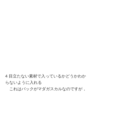
4 目立たない素材で入っているかどうかわか
らないように入れる
　これはバックがマダガスカルなのですが，
マダガスカルには色が浅いものがあります。
音が軽いわけではありません。その浅い色と
KOAはかなり近い色になりますので，パーフ
リングなしにすると一体化するようなイメー
ジがあります。